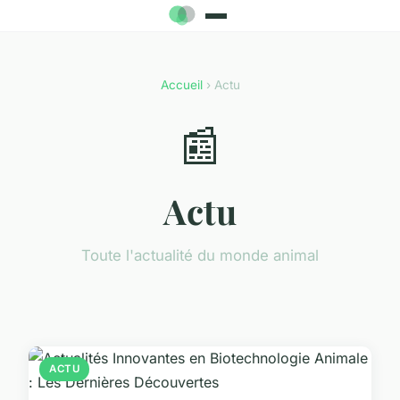
Accueil
› Actu
📰
Actu
Toute l'actualité du monde animal
ACTU