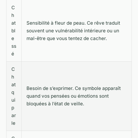
C
h
at
Sensibilité à fleur de peau. Ce rêve traduit
bl
souvent une vulnérabilité intérieure ou un
e
mal-être que vous tentez de cacher.
ss
é
C
h
at
Besoin de s’exprimer. Ce symbole apparaît
q
quand vos pensées ou émotions sont
ui
bloquées à l’état de veille.
p
ar
le