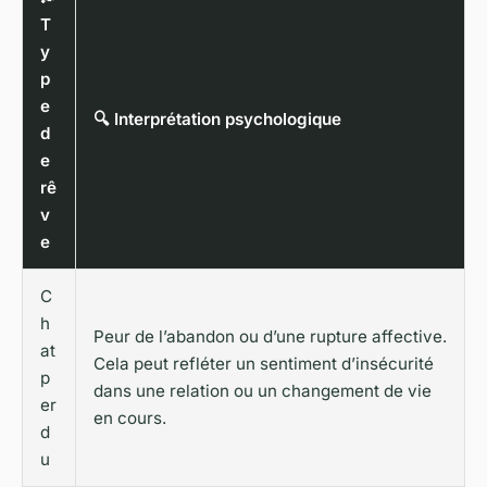
T
y
p
e
🔍 Interprétation psychologique
d
e
rê
v
e
C
h
Peur de l’abandon ou d’une rupture affective.
at
Cela peut refléter un sentiment d’insécurité
p
dans une relation ou un changement de vie
er
en cours.
d
u