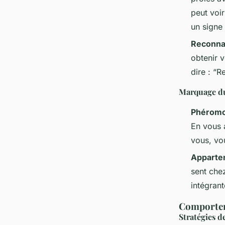
peut voi
un signe 
Reconna
obtenir 
dire : “R
Marquage du
Phérom
En vous 
vous, vou
Apparte
sent che
intégran
Comportem
Stratégies d