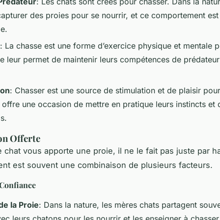
 Prédateur
: Les chats sont créés pour chasser. Dans la nature
capturer des proies pour se nourrir, et ce comportement est 
ie.
: La chasse est une forme d’exercice physique et mentale p
lle leur permet de maintenir leurs compétences de prédateur 
ion
: Chasser est une source de stimulation et de plaisir pour
 offre une occasion de mettre en pratique leurs instincts et 
s.
on Offerte
 chat vous apporte une proie, il ne le fait pas juste par h
t est souvent une combinaison de plusieurs facteurs.
 Confiance
de la Proie
: Dans la nature, les mères chats partagent souve
ec leurs chatons pour les nourrir et les enseigner à chasser