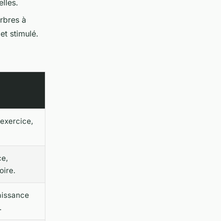
elles.
rbres à
et stimulé.
 exercice,
ce,
oire.
aissance
.