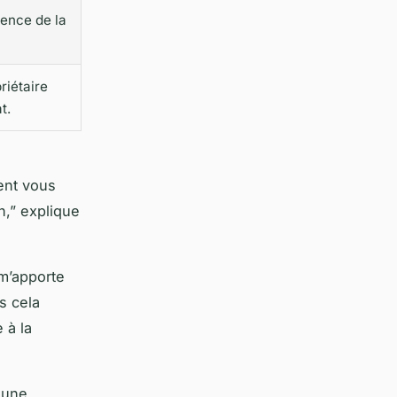
ience de la
riétaire
t.
vent vous
n,” explique
 m’apporte
s cela
 à la
 une