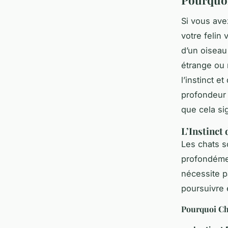
Si vous av
votre felin
d’un oisea
étrange ou 
l’instinct e
profondeur 
que cela sig
L’Instinct
Les chats s
profondémen
nécessite p
poursuivre 
Pourquoi Ch