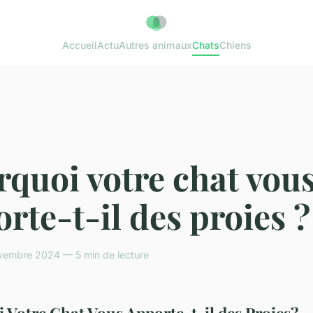
Accueil
Actu
Autres animaux
Chats
Chiens
quoi votre chat vou
rte-t-il des proies ?
vembre 2024 — 5 min de lecture
 Votre Chat Vous Apporte-t-il des Proies?