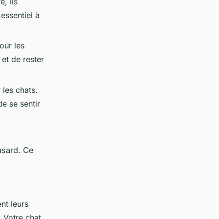
, ils
essentiel à
our les
et de rester
 les chats.
de se sentir
asard. Ce
nt leurs
. Votre chat