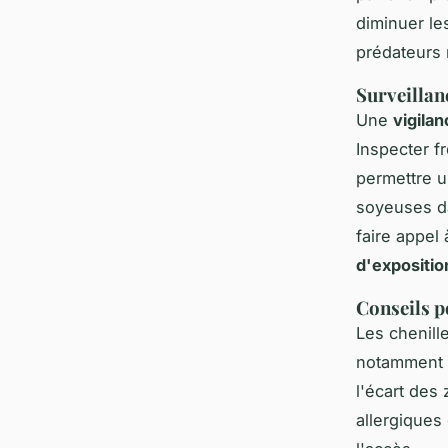
diminuer le
prédateurs 
Surveillanc
Une
vigila
Inspecter f
permettre u
soyeuses da
faire appel 
d'expositio
Conseils p
Les chenill
notamment l
l'écart des
allergiques 