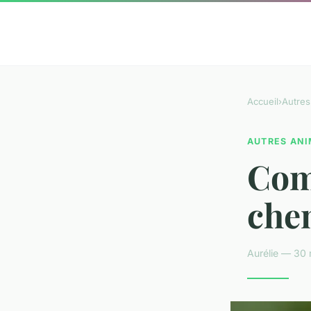
Accueil
›
Autres
AUTRES AN
Comm
chen
Aurélie — 30 