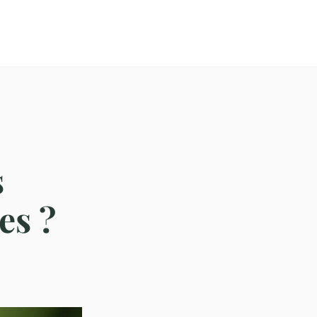
s
es ?