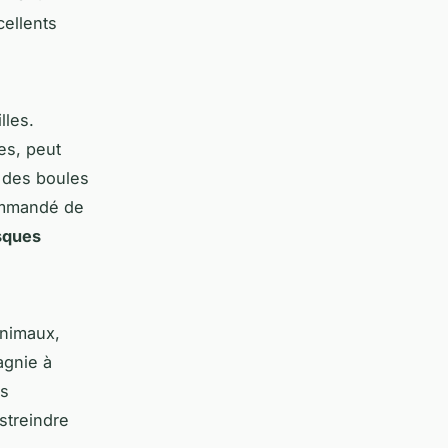
cellents
lles.
es, peut
 des boules
commandé de
sques
animaux,
agnie à
ns
estreindre