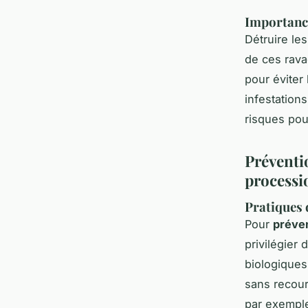
Importance
Détruire le
de ces rava
pour éviter
infestations
risques pou
Préventio
processi
Pratiques 
Pour
préven
privilégier 
biologiques
sans recour
par exemple