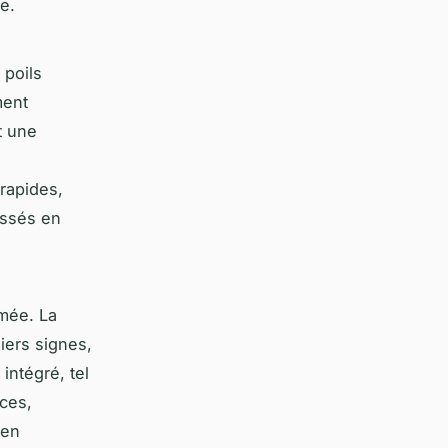
le.
 poils
ment
t une
 rapides,
ussés en
imée. La
iers signes,
intégré, tel
ces,
 en