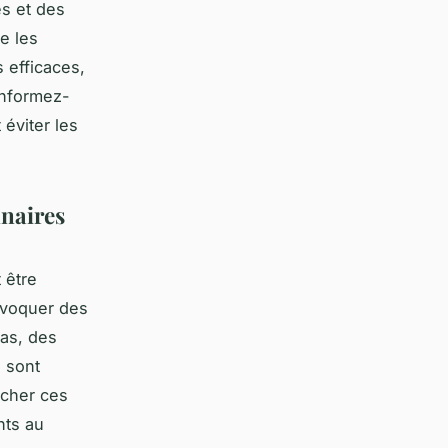
es et des
e les
 efficaces,
Informez-
éviter les
nnaires
 être
rovoquer des
as, des
, sont
écher ces
nts au