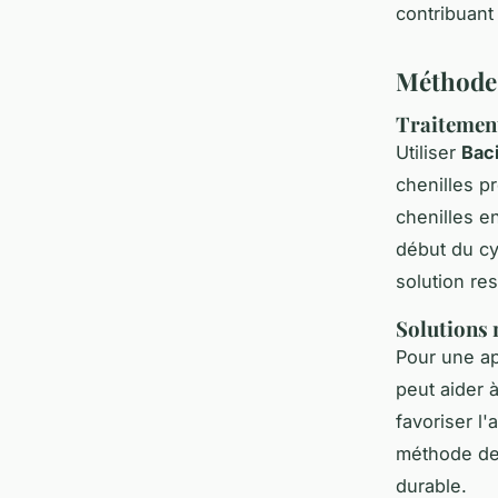
contribuant
Méthodes
Traitement
Utiliser
Baci
chenilles pr
chenilles e
début du cy
solution re
Solutions n
Pour une ap
peut aider à
favoriser l'
méthode de 
durable.