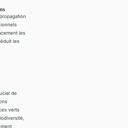
ons
 propagation
sionnels
cacement les
réduit les
ucial de
ions
ces verts
odiversité,
lement