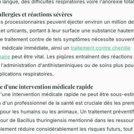
 langue, des difficultés respiratoires voire l'anorexie tota
llergies et réactions sévères
es processionnaires peuvent éjecter environ un million de
et urticants, portant à leur surface une substance haute
Le traitement contre de tels symptômes nécessite souven
n médicale immédiate, ainsi un
traitement contre chenille
naire
peut être vital. Les piqûres entraînent des réactions
 l'administration d'antihistaminiques ou de soins plus po
lications respiratoires.
 d'une intervention médicale rapide
'une intervention médicale rapide ne peut être sous-est
n d'un professionnel de la santé est cruciale dès les prem
 pour les humains ou les animaux. Un traitement préventif 
our de Bacillus thuringiensis mentionné dans les ressour
alement réduire considérablement les risques futurs, tout