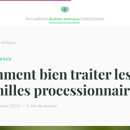
Accueil
Actu
Autres animaux
Chats
Chiens
 animaux
IMAUX
ent bien traiter le
illes processionnair
mars 2025 — 3 min de lecture