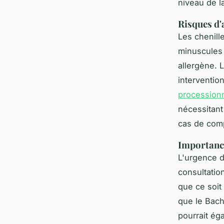
niveau de la
Risques d'a
Les chenill
minuscules 
allergène. 
interventio
procession
nécessitant
cas de comp
Importance
L'urgence d
consultatio
que ce soit
que le Bach
pourrait ég