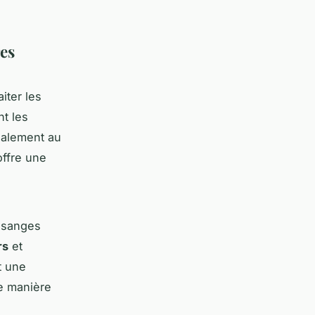
es
iter les
nt les
éalement au
offre une
mésanges
rs
et
t une
de manière